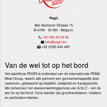
Pegri
Alte Aachener Strasse 15
B-4780
-
St.Vith
-
Belgium
+32 080 28 04 80
info@pegri.be
+32 (0)80 440 490
Van de wei tot op het bord
Het slachthuis PEGRI is onderdeel van de in­ternatio­nale PEMA
Meat Group, waarin alle partners een gemeenschappelijk doel
nastreven, gebaseerd op kwali­teit, vei­ligheid en transparantie.
We beheersen het vleesver­werkingsproces van A tot Z ‑ van de
wei tot op het bord. Onze klanten zijn groothan­delaren, retai­lers
en particuliere klanten.