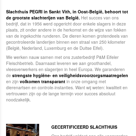
Slachthuis PEGRI in Sankt Vith, in Oost-België, be­hoort tot
de grootste slachterijen van Bel­gië.
Het succes van ons
bedrijf, dat in 1956 werd opgericht door enkele slagers in deze
plaats, zit onder andere in de herkomst en de wijze van fokken
van de ingekoch­te runderen. De dieren komen grotendeels van
gecontro­leerde landerijen binnen een straal van 250 kilometer
(België, Nederland, Luxemburg en de Duitse Eifel).
We werken nauw samen met ons zusterbedrijf P&M Eife­ler
Fleischbetrieb. Daarnaast leveren we aan groothan­del,
vleesverwerkers en slagerijen in heel Europa. We ga­randeren
de
strengste hygiëne- en veiligheidsvoor­zorg­smaatregelen
en zijn
volkomen transparant
in onze omgang met
dierenartsen en controle-instanties. Want wij weten: kwaliteit en
vertrouwen zijn op de lange termijn voor succes absoluut
noodzakelijk.
GECERTIFICEERD SLACHTHUIS