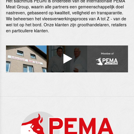
Het slachthuis PEGRI is onderdeel van de in­ternatio­nale PEMA
Meat Group, waarin alle partners een gemeenschappelijk doel
nastreven, gebaseerd op kwali­teit, vei­ligheid en transparantie.
We beheersen het vleesver­werkingsproces van A tot Z ‑ van de
wei tot op het bord. Onze klanten zijn groothan­delaren, retai­lers
en particuliere klanten.